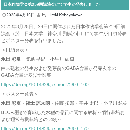
日本作物学会第259回講演会にて学生が発表しました！
2025年4月16日
by
Hiroki Kobayakawa
2025年3月28日、29日に開催された日本作物学会第259回講
演会（於 日本大学 神奈川県藤沢市）にて学生が口頭発表
とポスター発表を行いました。
＜口頭発表＞
永田 彩夏
・登島 早紀・小早川 紘樹
白未熟粒の発生および発芽前のGABA含量が発芽玄米の
GABA含量に及ぼす影響
https://doi.org/10.14829/jcsproc.259.0_100
＜ポスター発表＞
永田 彩夏
・
福士 諒太朗
・佐藤 拓郎・平井 太郎・小早川 紘樹
BLOF理論で育成した水稲の品質に関する解析～慣行栽培お
よび通常有機栽培との比較～
https://doi.org/10.14829/jcsproc.259.0_170