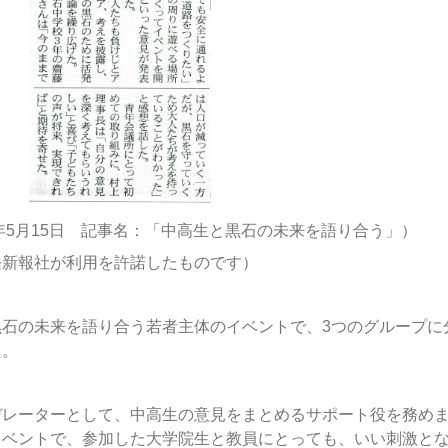
年5月15日 記事名：「中高生と黒石の未来を語り合う」）
軽新報社が利用を許諾したものです）
石の未来を語り合う若者主体のイベントで、3つのグループに
た。
デレーターとして、中高生の意見をまとめるサポート役を務め
イベントで、参加した大学院生と教員にとっても、いい刺激と