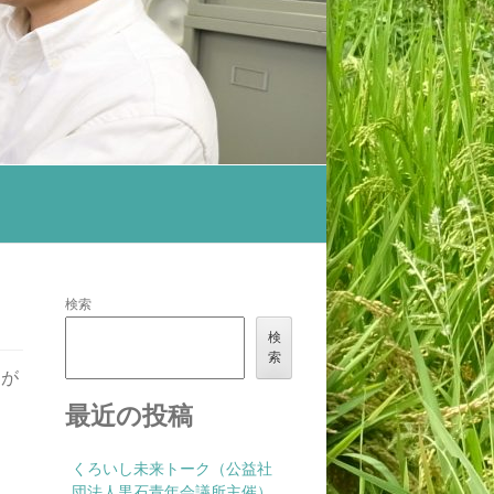
石青年会議所主催）に参加させていただきました！
検索
検
索
トが
最近の投稿
くろいし未来トーク（公益社
団法人黒石青年会議所主催）