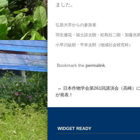
ました。
弘前大学からの参加者
羽生優花・福士諒太朗・松島壯二朗・加藤光
小早川紘樹・平井太郎（地域社会研究科）
Bookmark the
permalink
.
←
日本作物学会第261回講演会（高崎）
Post navigation
が発表！
WIDGET READY