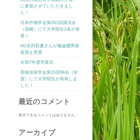
に参加させていただきまし
た！
日本作物学会第261回講演会
（高崎）にて大学院生2名が発
表！
M2永田彩夏さんが修論優秀発
表賞を受賞
令和7年度卒業式
美味技術学会第25回例会（佐
賀）にて大学院生が発表しま
した！
最近のコメント
表示できるコメントはありません。
アーカイブ