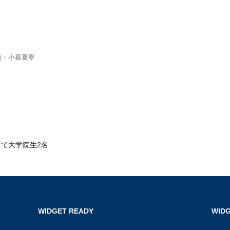
莉・小暮夏寧
にて大学院生2名
WIDGET READY
WIDG