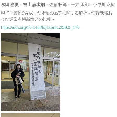
永田 彩夏
・
福士 諒太朗
・佐藤 拓郎・平井 太郎・小早川 紘樹
BLOF理論で育成した水稲の品質に関する解析～慣行栽培お
よび通常有機栽培との比較～
https://doi.org/10.14829/jcsproc.259.0_170