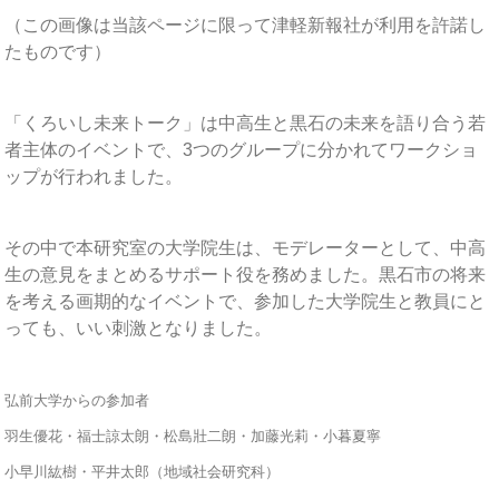
（この画像は当該ページに限って津軽新報社が利用を許諾し
たものです）
「くろいし未来トーク」は中高生と黒石の未来を語り合う若
者主体のイベントで、3つのグループに分かれてワークショ
ップが行われました。
その中で本研究室の大学院生は、モデレーターとして、中高
生の意見をまとめるサポート役を務めました。黒石市の将来
を考える画期的なイベントで、参加した大学院生と教員にと
っても、いい刺激となりました。
弘前大学からの参加者
羽生優花・福士諒太朗・松島壯二朗・加藤光莉・小暮夏寧
小早川紘樹・平井太郎（地域社会研究科）