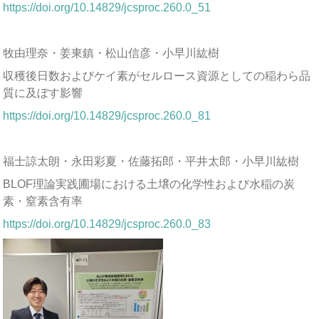
https://doi.org/10.14829/jcsproc.260.0_51
牧由理奈・姜東鎮・松山信彦・小早川紘樹
収穫後日数およびケイ素がセルロース資源としての稲わら品
質に及ぼす影響
https://doi.org/10.14829/jcsproc.260.0_81
福士諒太朗・永田彩夏・佐藤拓郎・平井太郎・小早川紘樹
BLOF理論実践圃場における土壌の化学性および水稲の炭
素・窒素含有率
https://doi.org/10.14829/jcsproc.260.0_83