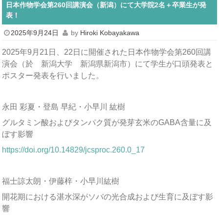
日本作物学会第260回講演会（新潟）にて大学院2名＋卒業生が発
表！
2025年9月24日
by
Hiroki Kobayakawa
2025年9月21日、22日に開催された日本作物学会第260回講
演会（於 新潟大学 新潟県新潟市）にて学生が口頭発表と
ポスター発表を行いました。
永田 彩夏・登島 早紀・小早川 紘樹
グルタミン酸およびタンパク質が発芽玄米のGABA含量に及
ぼす影響
https://doi.org/10.14829/jcsproc.260.0_17
福士諒太朗・伊藤梓・小早川紘樹
開花期における湛水深がソバの光合成および生育に及ぼす影
響