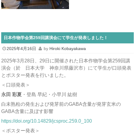
日本作物学会第259回講演会にて学生が発表しました！
2025年4月16日
by
Hiroki Kobayakawa
2025年3月28日、29日に開催された日本作物学会第259回講
演会（於 日本大学 神奈川県藤沢市）にて学生が口頭発表
とポスター発表を行いました。
＜口頭発表＞
永田 彩夏
・登島 早紀・小早川 紘樹
白未熟粒の発生および発芽前のGABA含量が発芽玄米の
GABA含量に及ぼす影響
https://doi.org/10.14829/jcsproc.259.0_100
＜ポスター発表＞