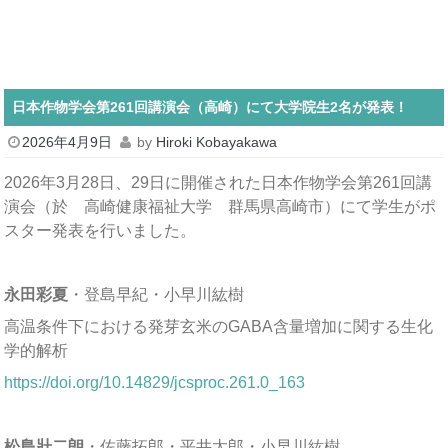
日本作物学会第261回講演会（高崎）にて大学院生2名が発表！
2026年4月9日
by
Hiroki Kobayakawa
2026年3月28日、29日に開催された日本作物学会第261回講
演会（於 高崎健康福祉大学 群馬県高崎市）にて学生がポ
スター発表を行いました。
永田彩夏
・登島早紀・小早川紘樹
高温条件下における発芽玄米のGABA含量増加に関する生化
学的解析
https://doi.org/10.14829/jcsproc.261.0_163
松島壯二朗
・佐藤拓郎・平井太郎・小早川紘樹