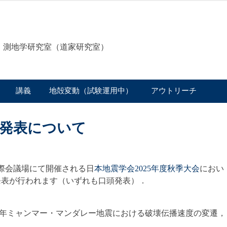
動・測地学研究室（道家研究室）
講義
地殻変動（試験運用中）
アウトリーチ
発表について
岡国際会議場にて開催される日
本地震学会2025年度秋季大会
におい
発表が行われます（いずれも口頭発表）．
025年ミャンマー・マンダレー地震における破壊伝播速度の変遷，