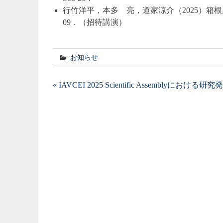
行竹洋平，本多 亮，道家涼介（2025）箱
09．（招待講演）
お知らせ
投
« IAVCEI 2025 Scientific Assemblyにおけ
稿
ナ
ビ
ゲ
ー
シ
ョ
ン