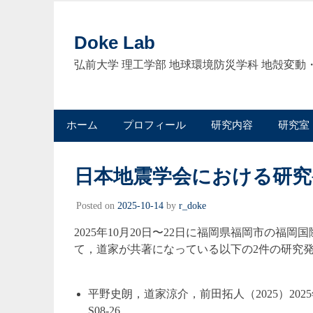
Skip
to
Doke Lab
content
弘前大学 理工学部 地球環境防災学科 地殻変
ホーム
プロフィール
研究内容
研究室
日本地震学会における研究
Posted on
2025-10-14
by
r_doke
2025年10月20日〜22日に福岡県福岡市の福
て，道家が共著になっている以下の2件の研究
平野史朗，道家涼介，前田拓人（2025）2
S08-26．