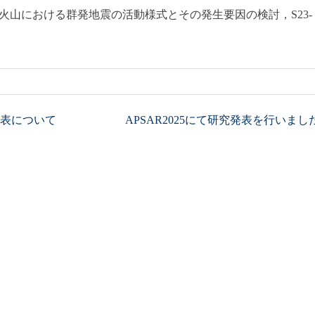
根火山における群発地震の活動様式とその発生要因の検討，S23-
る研究発表について
APSAR2025にて研究発表を行いました