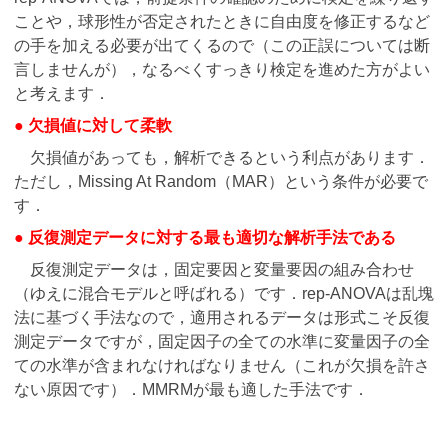
ことや，球形性が否定されたときに自由度を修正するなど
の手を加える必要が出てくるので（この正誤については断
言しませんが），なるべくすっきり検定を進めた方がよい
と考えます．
● 欠損値に対して柔軟
欠損値があっても，解析できるという利点があります．
ただし，Missing At Random（MAR）という条件が必要で
す．
● 反復測定データに対する最も適切な解析手法である
反復測定データは，固定要因と変量要因の組み合わせ
（ゆえに混合モデルと呼ばれる）です．rep-ANOVAは乱塊
法に基づく手法なので，適用されるデータは形式こそ反復
測定データですが，固定因子の全ての水準に変量因子の全
ての水準が含まれなければなりません（これが欠損を許さ
ない原因です）．MMRMが最も適した手法です．