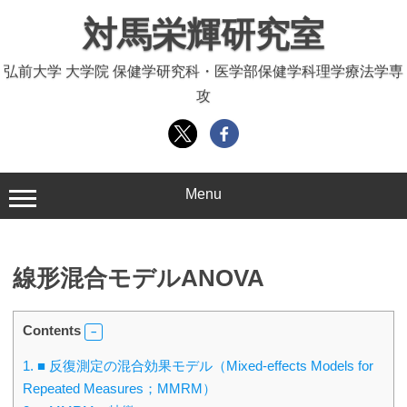
コ
対馬栄輝研究室
ン
テ
弘前大学 大学院 保健学研究科・医学部保健学科理学療法学専
ン
攻
ツ
へ
ス
キ
ッ
Menu
プ
線形混合モデルANOVA
Contents
1.
■ 反復測定の混合効果モデル（Mixed-effects Models for
Repeated Measures；MMRM）