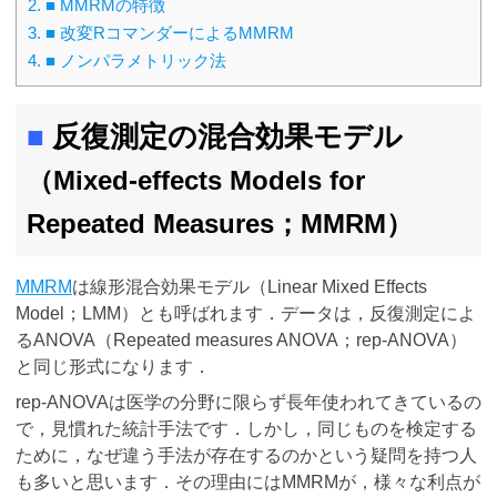
2.
■ MMRMの特徴
3.
■ 改変RコマンダーによるMMRM
4.
■ ノンパラメトリック法
■
反復測定の混合効果モデル
（Mixed-effects Models for
Repeated Measures；MMRM）
MMRM
は線形混合効果モデル（Linear Mixed Effects
Model；LMM）とも呼ばれます．データは，反復測定によ
るANOVA（Repeated measures ANOVA；rep-ANOVA）
と同じ形式になります．
rep-ANOVAは医学の分野に限らず長年使われてきているの
で，見慣れた統計手法です．しかし，同じものを検定する
ために，なぜ違う手法が存在するのかという疑問を持つ人
も多いと思います．その理由にはMMRMが，様々な利点が