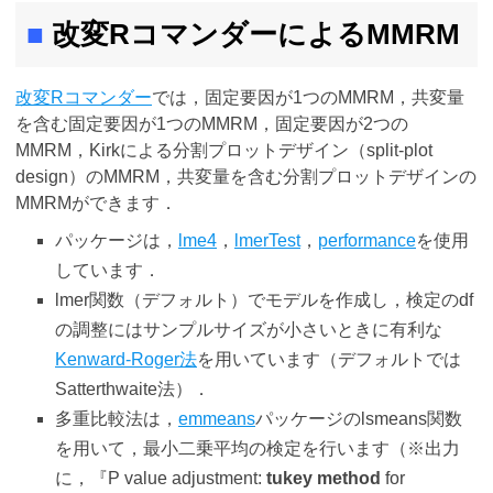
■
改変RコマンダーによるMMRM
改変Rコマンダー
では，固定要因が1つのMMRM，共変量
を含む固定要因が1つのMMRM，固定要因が2つの
MMRM，Kirkによる分割プロットデザイン（split-plot
design）のMMRM，共変量を含む分割プロットデザインの
MMRMができます．
パッケージは，
lme4
，
lmerTest
，
performance
を使用
しています．
lmer関数（デフォルト）でモデルを作成し，検定のdf
の調整にはサンプルサイズが小さいときに有利な
Kenward-Roger法
を用いています（デフォルトでは
Satterthwaite法）．
多重比較法は，
emmeans
パッケージのlsmeans関数
を用いて，最小二乗平均の検定を行います（※出力
に，『P value adjustment:
tukey method
for