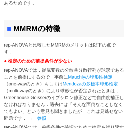
あるためです．
■
MMRMの特徴
rep-ANOVAと比較したMMRMのメリットは以下の点で
す．
● 検定のための前提条件が少ない
rep-ANOVAでは，従属変数の分散共分散行列が球形である
ことを前提にするので，事前に
Mauchlyの球形性検定
（one-wayのとき）もしくは
Mendozaの多標本球形検定
（multi-wayのとき）により球形性が否定されたときは，
Greenhouse-Geisserのイプシロン修正などで自由度補正し
なければなりません．過去には「そんな面倒なことしなく
てもよい」という意見も聞きましたが，これは見逃せない
問題です． →
参照
rep-ANOVAでは，前提条件の確認のために検定を繰り返す