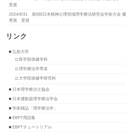
受賞
2024/8/31 第9回日本精神心理領域理学療法研究会学術大会 優
秀賞 受賞
リンク
■
弘前大学
□
医学部保健学科
□
理学療法学専攻
□
大学院保健学研究科
■
日本理学療法士協会
■
日本運動器理学療法学会
■
学術雑誌「理学療法学」
■
EBPT用語集
■
EBPTチュートリアル