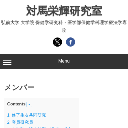
コ
対馬栄輝研究室
ン
テ
弘前大学 大学院 保健学研究科・医学部保健学科理学療法学専
ン
攻
ツ
へ
ス
キ
ッ
Menu
プ
メンバー
Contents
1.
修了生＆共同研究
2.
客員研究員