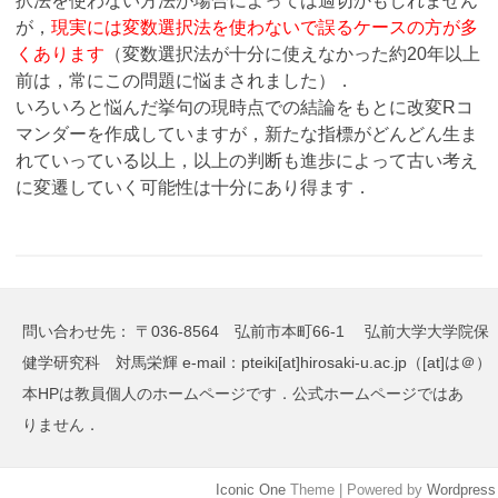
択法を使わない方法が場合によっては適切かもしれません
が，
現実には変数選択法を使わないで誤るケースの方が多
くあります
（変数選択法が十分に使えなかった約20年以上
前は，常にこの問題に悩まされました）．
いろいろと悩んだ挙句の現時点での結論をもとに改変Rコ
マンダーを作成していますが，新たな指標がどんどん生ま
れていっている以上，以上の判断も進歩によって古い考え
に変遷していく可能性は十分にあり得ます．
問い合わせ先： 〒036-8564 弘前市本町66-1 弘前大学大学院保
健学研究科 対馬栄輝 e-mail：pteiki[at]hirosaki-u.ac.jp（[at]は＠）
本HPは教員個人のホームページです．公式ホームページではあ
りません．
Iconic One
Theme | Powered by
Wordpress