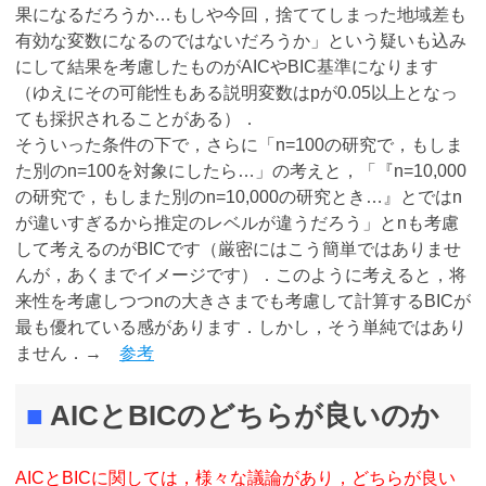
果になるだろうか…もしや今回，捨ててしまった地域差も
有効な変数になるのではないだろうか」という疑いも込み
にして結果を考慮したものがAICやBIC基準になります
（ゆえにその可能性もある説明変数はpが0.05以上となっ
ても採択されることがある）．
そういった条件の下で，さらに「n=100の研究で，もしま
た別のn=100を対象にしたら…」の考えと，「『n=10,000
の研究で，もしまた別のn=10,000の研究とき…』とではn
が違いすぎるから推定のレベルが違うだろう」とnも考慮
して考えるのがBICです（厳密にはこう簡単ではありませ
んが，あくまでイメージです）．このように考えると，将
来性を考慮しつつnの大きさまでも考慮して計算するBICが
最も優れている感があります．しかし，そう単純ではあり
ません．→
参考
■
AICとBICのどちらが良いのか
AICとBICに関しては，様々な議論があり，どちらが良い