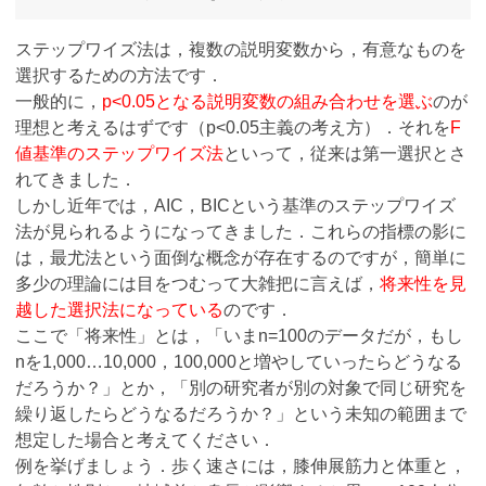
ステップワイズ法は，複数の説明変数から，有意なものを
選択するための方法です．
一般的に，
p<0.05となる説明変数の組み合わせを選ぶ
のが
理想と考えるはずです（p<0.05主義の考え方）．それを
F
値基準のステップワイズ法
といって，従来は第一選択とさ
れてきました．
しかし近年では，AIC，BICという基準のステップワイズ
法が見られるようになってきました．これらの指標の影に
は，最尤法という面倒な概念が存在するのですが，簡単に
多少の理論には目をつむって大雑把に言えば，
将来性を見
越した選択法になっている
のです．
ここで「将来性」とは，「いまn=100のデータだが，もし
nを1,000…10,000，100,000と増やしていったらどうなる
だろうか？」とか，「別の研究者が別の対象で同じ研究を
繰り返したらどうなるだろうか？」という未知の範囲まで
想定した場合と考えてください．
例を挙げましょう．歩く速さには，膝伸展筋力と体重と，