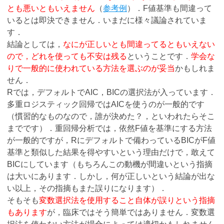
とも悪いともいえません
（
参考例
）．F値基準も間違って
いるとは即決できません．いまだに様々議論されていま
す．
結論としては，
なにが正しいとも間違ってるともいえない
ので，どれを使っても不安は残る
ということです．
学会な
りで一般的に使われている方法を選ぶのが妥当
かもしれま
せん．
Rでは，デフォルトでAIC，BICの選択法が入っています．
多重ロジスティック回帰ではAICを使うのが一般的です
（慣習的なものなので，誰が決めた？，といわれたらそこ
までです）．重回帰分析では，依然F値を基準にする方法
が一般的ですが，Rにデフォルトで備わっているBICがF値
基準と類似した結果を得やすいという理由だけで，敢えて
BICにしています（もちろんこの動機が間違いという指摘
は大いにあります．しかし，何が正しいという結論が出な
い以上，その指摘もまた誤りになります）．
そもそも
変数選択法を使用すること自体が誤りという指摘
もあります
が，臨床ではそう簡単ではありません．変数選