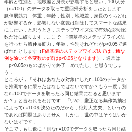
年齢と性別と，地域差と身長が影響すると思い，100人分
（n=100）のデータを取って重回帰分析をしたとします．
膝伸展筋力，体重，年齢，性別，地域差，身長のうちどれ
が影響するか，影響しない変数は削除してスマートな結果
にしたい．と思うとき，ステップワイズ法で有効な説明変
数だけに絞ります．ここで，F値基準のステップワイズ法
を行ったら膝伸展筋力，年齢，性別それぞれがp<0.05で選
ばれたとします（
F値基準のステップワイズ法では，稀な
例を除いて各変数のp値はp<0.05となります
）．通常は
「p<0.05のものばかりで終了．めでたし」と思うでしょ
う．
ところが，「それはあなたが対象にしたn=100のデータか
ら推測するに限ったはなしではないですか？もう一度，別
なn=100でデータを取ったら同じ結果になると思います
か？」と言われるわけです．「いや，厳正なる無作為抽出
によってn=100を決めたのだから，絶対大丈夫」というの
であれば問題はありません．しかし，世の中はそうはいか
ないはずです．
そこで，もし仮に「別なn=100でデータを取ったら同じ結