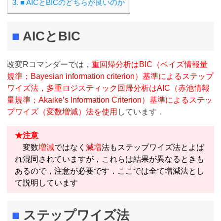
3.
■ AICとBICのどちらが良いのか
■
AICとBIC
改変Rコマンダーでは，
重回帰分析はBIC（ベイズ情報量
規準；Bayesian information criterion）基準によるステップ
ワイズ法，多重ロジスティック回帰分析はAIC（赤池情報
量規準；Akaike’s Information Criterion）基準によるステッ
プワイズ（変数増減）法を使用
しています．
★注意
変数
増減
ではなく
減増
法もステップワイズ法とよば
れ混同されていますが，これらは結果が異なるときも
あるので，注意が必要です．ここでは全て増減法とし
て説明しています
■
ステップワイズ法