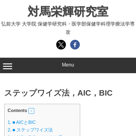
コ
対馬栄輝研究室
ン
テ
弘前大学 大学院 保健学研究科・医学部保健学科理学療法学専
ン
攻
ツ
へ
ス
キ
ッ
Menu
プ
ステップワイズ法，AIC，BIC
Contents
1.
■ AICとBIC
2.
■ ステップワイズ法