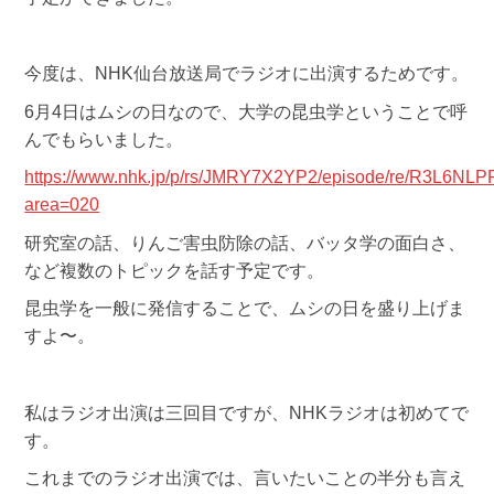
今度は、NHK仙台放送局でラジオに出演するためです。
6月4日はムシの日なので、大学の昆虫学ということで呼
んでもらいました。
https://www.nhk.jp/p/rs/JMRY7X2YP2/episode/re/R3L6NL
area=020
研究室の話、りんご害虫防除の話、バッタ学の面白さ、
など複数のトピックを話す予定です。
昆虫学を一般に発信することで、ムシの日を盛り上げま
すよ〜。
私はラジオ出演は三回目ですが、NHKラジオは初めてで
す。
これまでのラジオ出演では、言いたいことの半分も言え