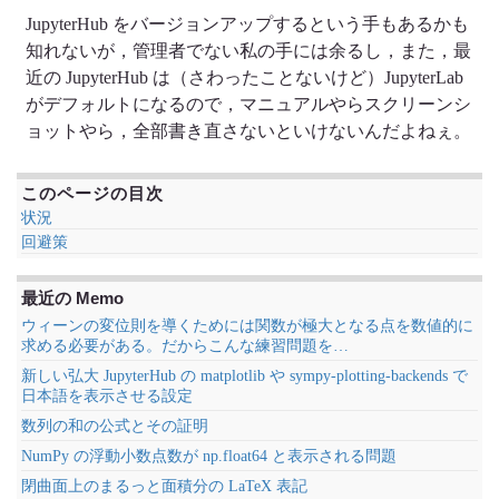
JupyterHub をバージョンアップするという手もあるかも
知れないが，管理者でない私の手には余るし，また，最
近の JupyterHub は（さわったことないけど）JupyterLab
がデフォルトになるので，マニュアルやらスクリーンシ
ョットやら，全部書き直さないといけないんだよねぇ。
このページの目次
状況
回避策
最近の Memo
ウィーンの変位則を導くためには関数が極大となる点を数値的に
求める必要がある。だからこんな練習問題を…
新しい弘大 JupyterHub の matplotlib や sympy-plotting-backends で
日本語を表示させる設定
数列の和の公式とその証明
NumPy の浮動小数点数が np.float64 と表示される問題
閉曲面上のまるっと面積分の LaTeX 表記