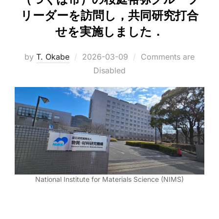
リーダーを訪問し，共同研究打合
せを実施しました．
Posted
by
T. Okabe
2026-03-09
Comments are
on
Disabled
National Institute for Materials Science (NIMS)