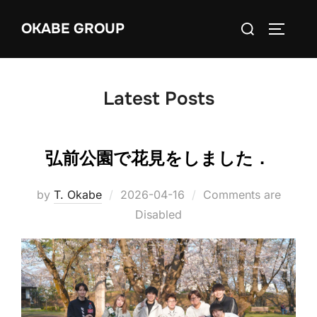
Skip
Search
OKABE GROUP
to
TOGGLE
for:
content
Latest Posts
弘前公園で花見をしました．
Posted
by
T. Okabe
2026-04-16
Comments are
on
Disabled