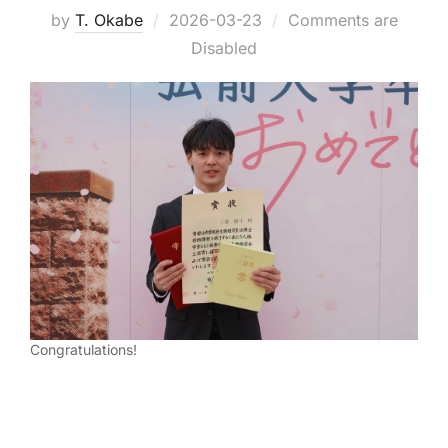
Posted
by
T. Okabe
2026-03-23
Comments are
on
Disabled
Congratulations!