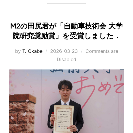
M2の田尻君が「自動車技術会 大学
院研究奨励賞」を受賞しました．
Posted
by
T. Okabe
2026-03-23
Comments are
on
Disabled