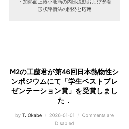
・加熱面上微小液滴の内部流動および塗着
形状評価法の開発と応用
M2の工藤君が第46回日本熱物性シ
ンポジウムにて「学生ベストプレ
ゼンテーション賞」を受賞しまし
た．
Posted
by
T. Okabe
2026-01-01
Comments are
on
Disabled