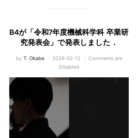
B4が「令和7年度機械科学科 卒業研
究発表会」で発表しました．
Posted
by
T. Okabe
2026-02-13
Comments are
on
Disabled