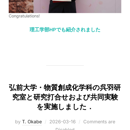
Congratulations!
理工学部HPでも紹介されました
弘前大学・物質創成化学科の呉羽研
究室と研究打合せおよび共同実験
を実施しました．
Posted
by
T. Okabe
2026-03-16
Comments are
on
Disabled