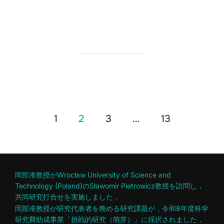
Posts
1
2
3
…
13
pagination
岡部准教授がWrocław University of Science and
Technology (Poland)のSławomir Pietrowicz教授を訪問し，
共同研究打合せを実施しました．
岡部准教授が研究代表者を務める研究課題が，令和8年度科学
研究費助成事業「挑戦的研究（萌芽）」に採択されました．