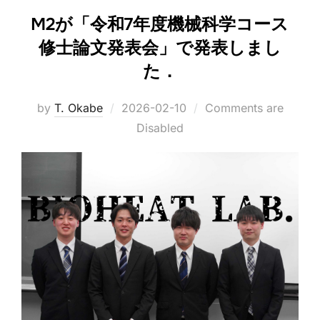
M2が「令和7年度機械科学コース
修士論文発表会」で発表しまし
た．
Posted
by
T. Okabe
2026-02-10
Comments are
on
Disabled