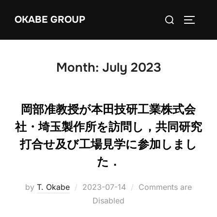
Skip
Search
OKABE GROUP
to
TOGGLE
for:
content
Month:
July 2023
岡部准教授が本田技研工業株式会
社・埼玉製作所を訪問し，共同研究
打合せ及び工場見学に参加しまし
た．
Posted
by
T. Okabe
2023-07-14
Comments are
on
Disabled