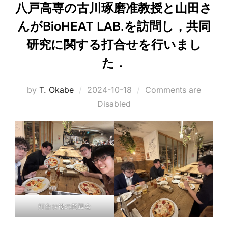
八戸高専の古川琢磨准教授と山田さ
んがBioHEAT LAB.を訪問し，共同
研究に関する打合せを行いまし
た．
Posted
by
T. Okabe
2024-10-18
Comments are
on
Disabled
打合せ後の懇親会