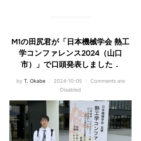
M1の田尻君が「日本機械学会 熱工
学コンファレンス2024（山口
市）」で口頭発表しました．
Posted
by
T. Okabe
2024-10-05
Comments are
on
Disabled