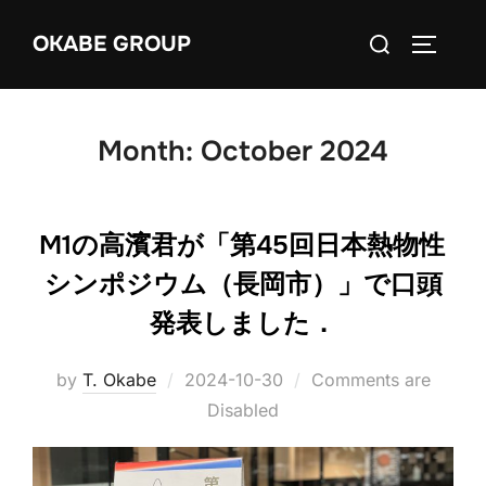
Skip
Search
OKABE GROUP
to
TOGGLE
for:
content
Month:
October 2024
M1の高濱君が「第45回日本熱物性
シンポジウム（長岡市）」で口頭
発表しました．
Posted
by
T. Okabe
2024-10-30
Comments are
on
Disabled