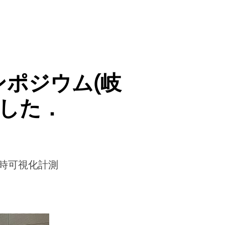
ンポジウム(岐
ました．
時可視化計測