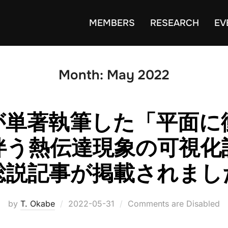
MEMBERS
RESEARCH
EV
Month:
May 2022
が単著執筆した「平面に
伴う熱伝達現象の可視化
総説記事が掲載されまし
Posted
by
T. Okabe
2022-05-31
Comments are Disabled
on