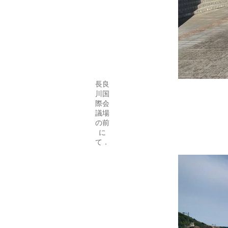
長良
川国
際会
議場
の前
に
て．