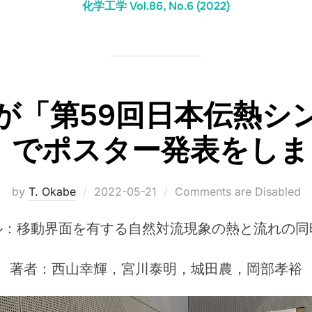
化学工学 Vol.86, No.6 (2022)
が「第59回日本伝熱シ
」でポスター発表をし
Posted
by
T. Okabe
2022-05-21
Comments are Disabled
on
ル：移動界面を有する自然対流現象の熱と流れの同
著者：西山幸輝，宮川泰明，城田農，岡部孝裕