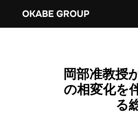
Skip
OKABE GROUP
to
content
岡部准教授
の相変化を
る