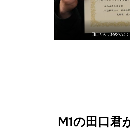
田口くん，おめでとう
M1の田口君