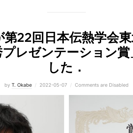
が第22回日本伝熱学会
秀プレゼンテーション賞
した．
Posted
by
T. Okabe
2022-05-07
Comments are Disabled
on