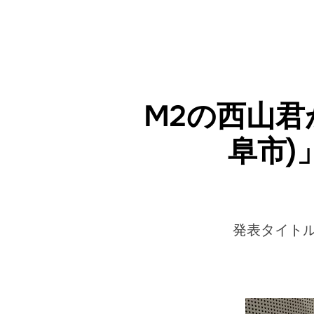
M2の西山君
阜市)
発表タイト