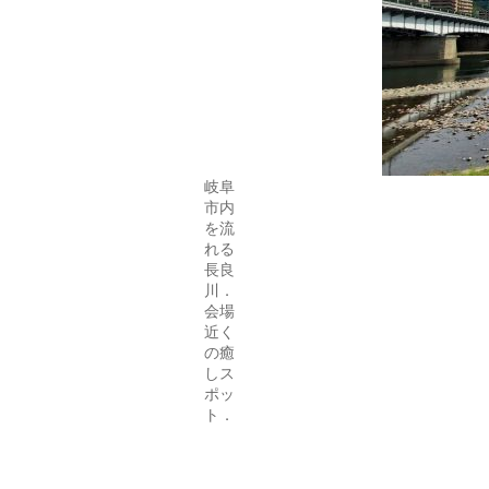
岐阜
市内
を流
れる
長良
川．
会場
近く
の癒
しス
ポッ
ト．