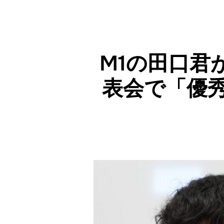
M1の田口君
表会で「優