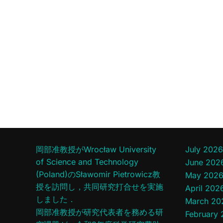
岡部准教授がWrocław University
July 2026
of Science and Technology
June 202
(Poland)のSławomir Pietrowicz教
May 202
授を訪問し，共同研究打合せを実施
April 202
しました．
March 20
岡部准教授が研究代表者を務める研
February