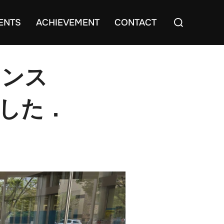
Search
ENTS
ACHIEVEMENT
CONTACT
for:
レンス
ました．