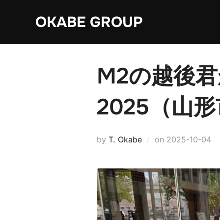
Skip
OKABE GROUP
to
content
M2の越後
2025（山
Posted
by
T. Okabe
on
2025-10-04
on