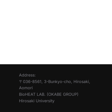
Address:
〒036-8561, 3-Bunkyo-cho, Hirosaki,
Aomori
BioHEAT LAB. (OKABE GROUP)
Hirosaki University