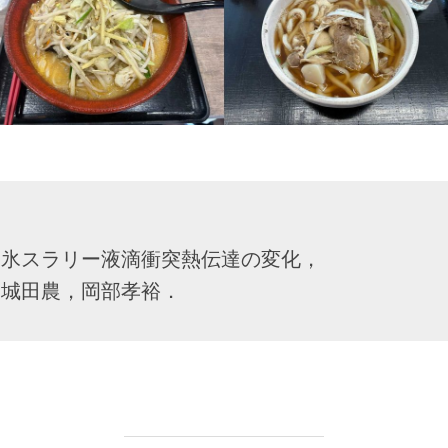
る氷スラリー液滴衝突熱伝達の変化，
，城田農，岡部孝裕．