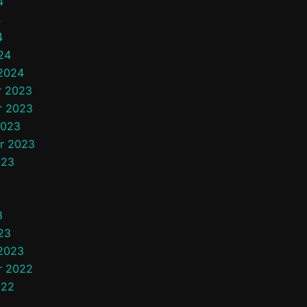
4
4
4
24
 2024
 2023
r 2023
2023
r 2023
023
3
3
23
 2023
r 2022
022