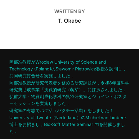
WRITTEN BY
T. Okabe
岡部准教授がWrocław University of Science and
Technology (Poland)のSławomir Pietrowicz教授を訪問し，
共同研究打合せを実施しました．
岡部准教授が研究代表者を務める研究課題が，令和8年度科学
研究費助成事業「挑戦的研究（萌芽）」に採択されました．
弘前大学・物質創成化学科の呉羽研究室とジョイントポスタ
ーセッションを実施しました．
研究室の有志でパク活（パクチー活動）をしました！
University of Twente（Nederland）のMichiel van Limbeek
博士をお招きし，Bio-Soft Matter Seminar #1を開催しまし
た．