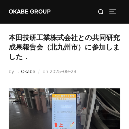
Skip
Search
OKABE GROUP
to
TOGGLE
for:
content
本田技研工業株式会社との共同研究
成果報告会（北九州市）に参加しま
した．
Posted
by
T. Okabe
on
2025-09-29
on