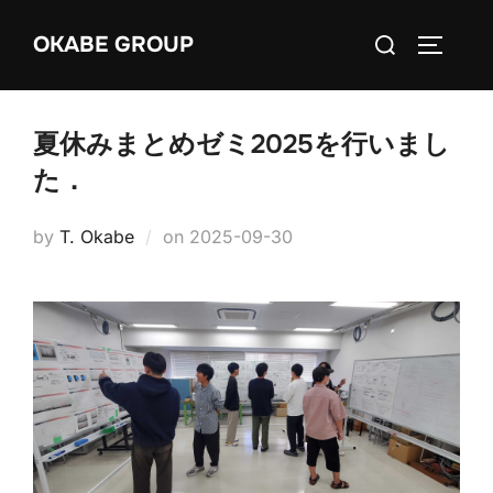
Skip
Search
OKABE GROUP
to
TOGGLE
for:
content
夏休みまとめゼミ2025を行いまし
た．
Posted
by
T. Okabe
on
2025-09-30
on