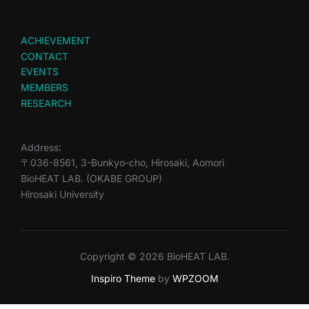
ACHIEVEMENT
CONTACT
EVENTS
MEMBERS
RESEARCH
Address:
〒036-8561, 3-Bunkyo-cho, Hirosaki, Aomori
BioHEAT LAB. (OKABE GROUP)
Hirosaki University
Copyright © 2026 BioHEAT LAB.
Inspiro Theme
by
WPZOOM