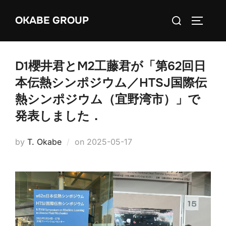
Skip
Search
OKABE GROUP
to
TOGGLE
for:
content
D1櫻井君とM2工藤君が「第62回日
本伝熱シンポジウム／HTSJ国際伝
熱シンポジウム（宜野湾市）」で
発表しました．
Posted
by
T. Okabe
on
2025-05-17
on