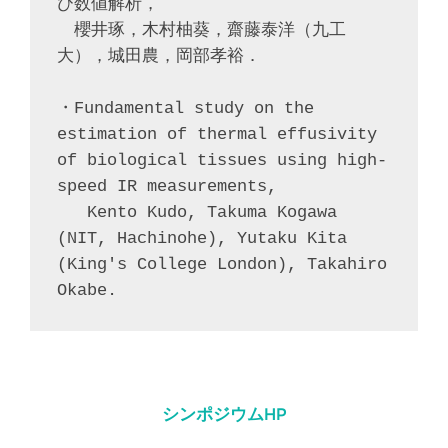
び数値解析，
　櫻井琢，木村柚葵，齋藤泰洋（九工
大），城田農，岡部孝裕．
・Fundamental study on the 
estimation of thermal effusivity 
of biological tissues using high-
speed IR measurements,  
   Kento Kudo, Takuma Kogawa 
(NIT, Hachinohe), Yutaku Kita 
(King's College London), Takahiro 
Okabe.
シンポジウムHP