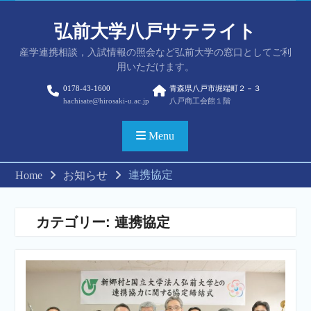
Skip
to
弘前大学八戸サテライト
content
産学連携相談，入試情報の照会など弘前大学の窓口としてご利
用いただけます。
0178-43-1600
青森県八戸市堀端町２－３
hachisate@hirosaki-u.ac.jp
八戸商工会館１階
Menu
連携協定
Home
お知らせ
カテゴリー:
連携協定