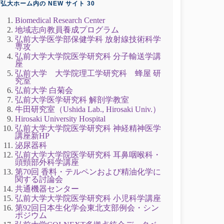
弘大ホーム内の NEW サイト 30
Biomedical Research Center
地域志向教員養成プログラム
弘前大学医学部保健学科 放射線技術科学
専攻
弘前大学大学院医学研究科 分子輸送学講
座
弘前大学 大学院理工学研究科 蜂屋 研
究室
弘前大学 白菊会
弘前大学医学研究科 解剖学教室
牛田研究室（Ushida Lab., Hirosaki Univ.）
Hirosaki University Hospital
弘前大学大学院医学研究科 神経精神医学
講座新HP
泌尿器科
弘前大学大学院医学研究科 耳鼻咽喉科・
頭頸部外科学講座
第70回 香料・テルペンおよび精油化学に
関する討論会
共通機器センター
弘前大学大学院医学研究科 小児科学講座
第92回日本生化学会東北支部例会・シン
ポジウム