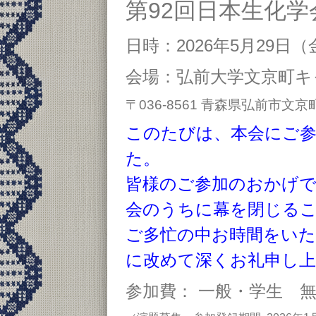
第
92
回日本生化学
日時：
2026
年
5
月
29
日（金
会場：弘前大学文京町キ
〒036-8561 青森県弘前市文京
このたびは、本会にご
た。
皆様のご参加のおかげで
会のうちに幕を閉じる
ご多忙の中お時間をいた
に改めて深くお礼申し
参加費： 一般・学