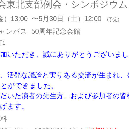
会東北支部例会・シンポジウム
）13:00 〜
5
月
30
日（土）12:00
(予定)
ャンパス 50周年記念会館
町1
参加いただき、誠にありがとうございまし
、活発な議論と実りある交流が生まれ、
ことができました。
だいた演者の先生方、および参加者の皆
上げます。
生 無料