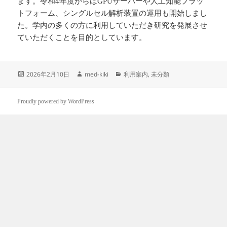
ます。令和4年度からはGPUサーバーや人工知能プラッ
トフォーム、シングルセル解析装置の運用も開始しまし
た。学内の多くの方に利用していただき研究を発展させ
ていただくことを目的としています。
投
作
カ
2026年2月10日
med-kiki
利用案内
,
未分類
稿
成
テ
日:
者
ゴ
リ
Proudly powered by WordPress
ー