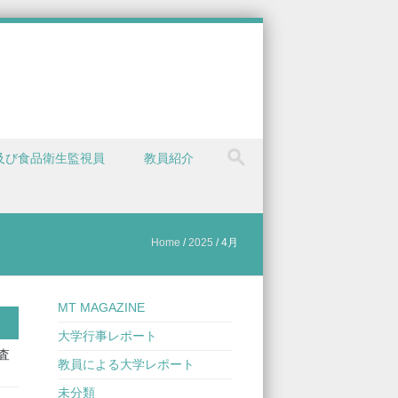
及び食品衛生監視員
教員紹介
Home
/
2025
/
4月
MT MAGAZINE
大学行事レポート
査
教員による大学レポート
未分類