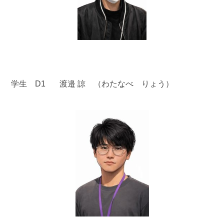
学生 D1 渡邉 諒 （わたなべ りょう）