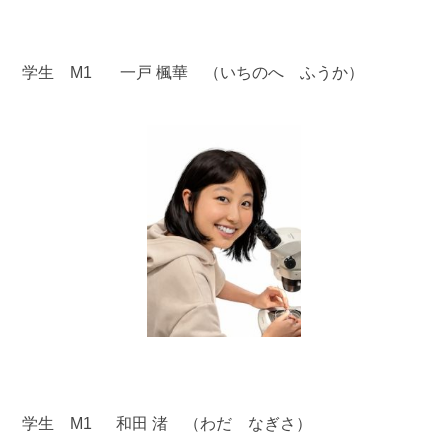
学生 M1 一戸 楓華 （いちのへ ふうか）
学生 M1 和田 渚 （わだ なぎさ）