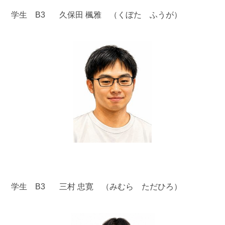
学生 B3 久保田 楓雅 （くぼた ふうが）
学生 B3 三村 忠寛 （みむら ただひろ）