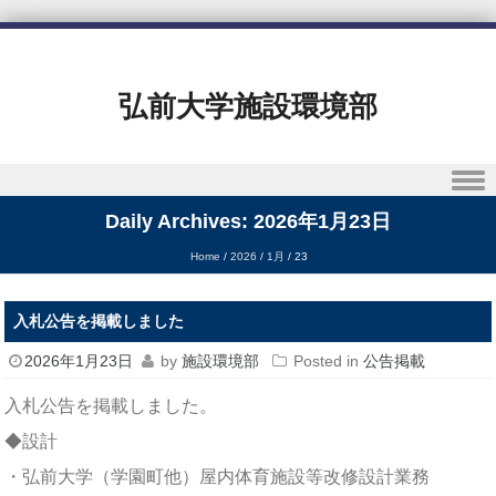
弘前大学施設環境部
Skip to content
Daily Archives:
2026年1月23日
Home
/
2026
/
1月
/
23
入札公告を掲載しました
2026年1月23日
by
施設環境部
Posted in
公告掲載
入札公告を掲載しました。
◆設計
・弘前大学（学園町他）屋内体育施設等改修設計業務