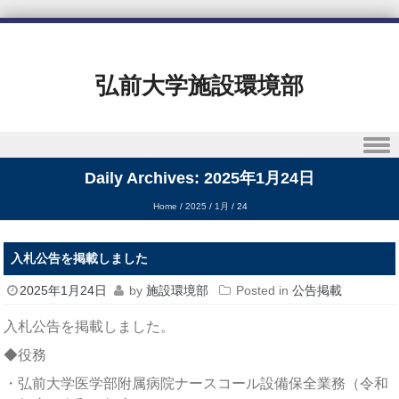
弘前大学施設環境部
Skip to content
Daily Archives:
2025年1月24日
Home
/
2025
/
1月
/
24
入札公告を掲載しました
2025年1月24日
by
施設環境部
Posted in
公告掲載
入札公告を掲載しました。
◆役務
・弘前大学医学部附属病院ナースコール設備保全業務（令和