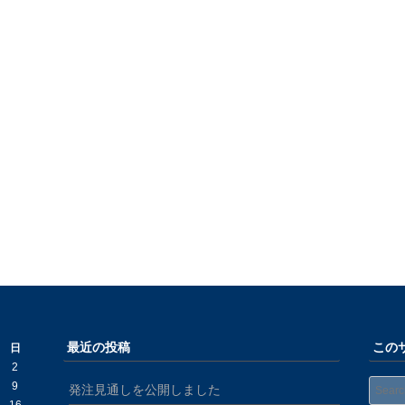
最近の投稿
この
日
2
Search
9
発注見通しを公開しました