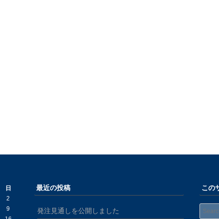
最近の投稿
この
日
2
Search
9
発注見通しを公開しました