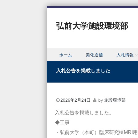
弘前大学施設環境部
Skip to content
ホーム
美化通信
入札情報
Menu
入札公告を掲載しました
2026年2月24日
by
施設環境部
入札公告を掲載しました。
◆工事
・弘前大学（本町）臨床研究棟MRI