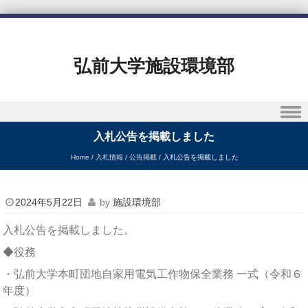
弘前大学施設環境部
Skip to content
入札公告を掲載しました
Home
/
入札情報
/
公告掲載
/
入札公告を掲載しました
2024年5月22日
by
施設環境部
入札公告を掲載しました。
◆役務
・弘前大学本町団地自家用電気工作物保全業務 一式（令和６
年度）