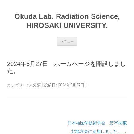
コ
ン
Okuda Lab. Radiation Science,
テ
ン
HIROSAKI UNIVERSITY.
ツ
へ
ス
メニュー
キ
ッ
プ
2024年5月27日 ホームページを開設しまし
た。
カテゴリー:
未分類
| 投稿日:
2024年5月27日
|
日本核医学技術学会 第29回東
投
北地方会に参加しました。
→
稿