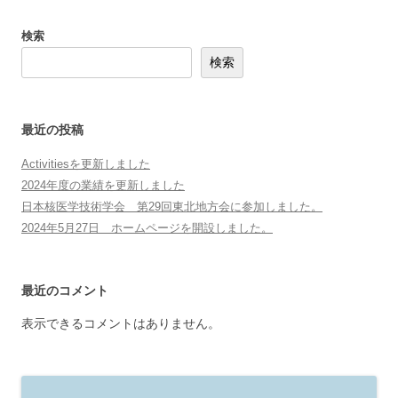
ナ
ビ
検索
ゲ
検索
ー
シ
ョ
ン
最近の投稿
Activitiesを更新しました
2024年度の業績を更新しました
日本核医学技術学会 第29回東北地方会に参加しました。
2024年5月27日 ホームページを開設しました。
最近のコメント
表示できるコメントはありません。