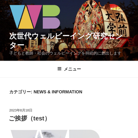
コ
ン
テ
ン
ツ
次世代ウェルビーイング研究セン
へ
ター
ス
子どもと教師・社会のウェルビーイングを持続的に創出します
キ
ッ
メニュー
プ
カテゴリー:
NEWS & INFORMATION
投
2023年8月18日
稿
ご挨拶（test）
日: