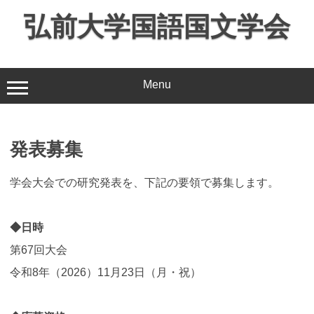
コ
弘前大学国語国文学会
ン
テ
ン
ツ
Menu
へ
ス
キ
ッ
発表募集
プ
学会大会での研究発表を、下記の要領で募集します。
◆日時
第67回大会
令和8年（2026）11月23日（月・祝）