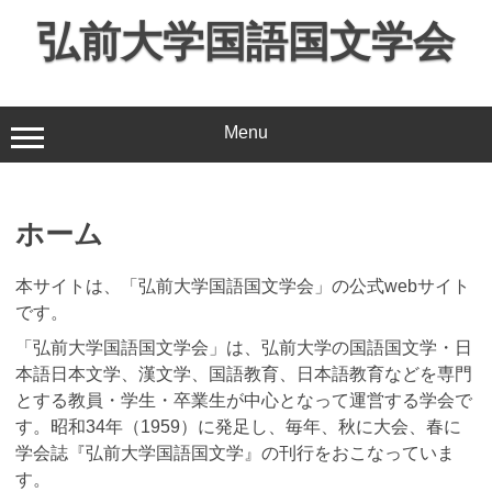
コ
弘前大学国語国文学会
ン
テ
ン
ツ
Menu
へ
ス
キ
ッ
ホーム
プ
本サイトは、「弘前大学国語国文学会」の公式webサイト
です。
「弘前大学国語国文学会」は、弘前大学の国語国文学・日
本語日本文学、漢文学、国語教育、日本語教育などを専門
とする教員・学生・卒業生が中心となって運営する学会で
す。昭和34年（1959）に発足し、毎年、秋に大会、春に
学会誌『弘前大学国語国文学』の刊行をおこなっていま
す。