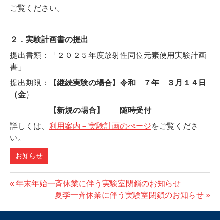
ご覧ください。
２．実験計画書の提出
提出書類：「２０２５年度放射性同位元素使用実験計画
書」
提出期限：
【継続実験の場合】
令和 ７年 ３月１４日
（金）
【新規の場合】 随時受付
詳しくは、
利用案内－実験計画のぺージ
をご覧くださ
い。
お知らせ
前
年末年始一斉休業に伴う実験室閉鎖のお知らせ
投
の
次
夏季一斉休業に伴う実験室閉鎖のお知らせ
稿
投
の
稿:
投