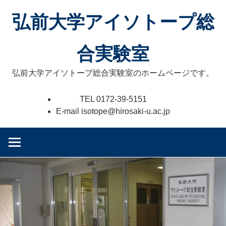
コ
弘前大学アイソトープ総
ン
テ
ン
合実験室
ツ
へ
弘前大学アイソトープ総合実験室のホームページです。
ス
キ
TEL 0172-39-5151
ッ
E-mail isotope@hirosaki-u.ac.jp
プ