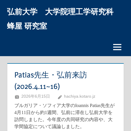
コ
弘前大学 大学院理工学研究科
ン
テ
ン
蜂屋 研究室
ツ
へ
ス
メ
キ
ニ
ッ
ュ
プ
ー
Patias先生・弘前来訪
(2026.4.11~16)
2026年6月15日
hachiya.kotaro.jz
ブルガリア・ソフィア大学のIoannis Patias先生が
4月11日から約1週間、弘前に滞在し弘前大学を
訪問しました。今年度の共同研究の内容や、大
学間協定について議論しました。