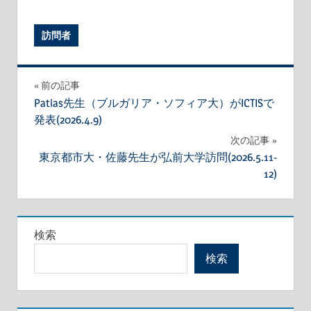
訪問者
投
前の記事
Patias先生（ブルガリア・ソフィア大）がICTISで
稿
発表(2026.4.9)
ナ
次の記事
東京都市大・佐藤先生が弘前大学訪問(2026.5.11-
ビ
12)
ゲ
ー
シ
検索
ョ
検索
ン