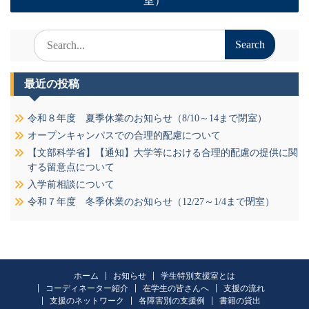
室）
ビ
ゲ
Search
for:
ー
シ
最近の投稿
ョ
令和８年度 夏季休業のお知らせ（8/10～14まで閉室）
ン
オープンキャンパスでの合理的配慮について
【文部科学省】【通知】大学等における合理的配慮の提供に関
する留意点について
入学前相談について
令和７年度 冬季休業のお知らせ（12/27～1/4まで閉室）
ホーム
お知らせ
学生特別支援室とは
コーディネーター紹介
在学生の皆さんへ
支援の流れ
支援のネットワーク
各障害別の支援例
書籍の貸出