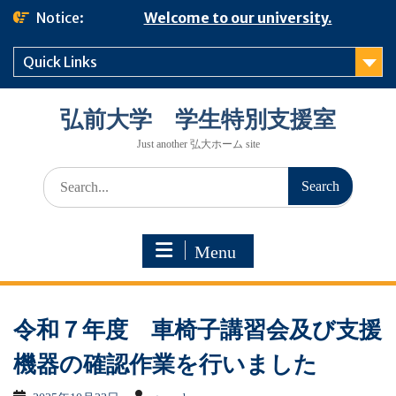
Skip
Notice:
Welcome to our university.
to
content
Quick Links
弘前大学 学生特別支援室
Just another 弘大ホーム site
Search
for:
Menu
令和７年度 車椅子講習会及び支援
機器の確認作業を行いました