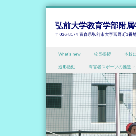
弘前大学教育学部附属
〒036-8174 青森県弘前市大字富野町1番地76 ℡ 
Skip to content
What’s new
校長挨拶
本校
Menu
造形活動
障害者スポーツの推進