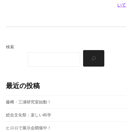
稿
いて
ナ
ビ
ゲ
ー
検索
シ
ョ
ン
最近の投稿
藤﨑・三浦研究室始動！
総合文化祭：楽しい科学
ヒロロで展示会開催中！