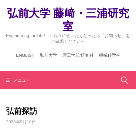
コ
弘前大学 藤﨑・三浦研究
ン
テ
室
ン
ツ
Engineering for Life! ～我々に会いたくなったら「お知らせ」を
へ
ご確認ください～
ス
ENGLISH
弘前大学
理工学部/研究科
機械科学科
キ
ッ
プ
検
メニュー
索:
弘前探訪
2025年9月10日