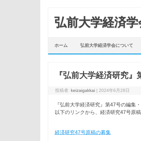
コ
ン
弘前大学経済学
テ
ン
ツ
ホーム
弘前大学経済学会について
へ
ス
キ
ッ
『弘前大学経済研究』第
プ
投稿者:
keizaigakkai
|
2024年6月28日
『弘前大学経済研究』第47号の編集
以下のリンクから、経済研究47号原稿
経済研究47号原稿の募集