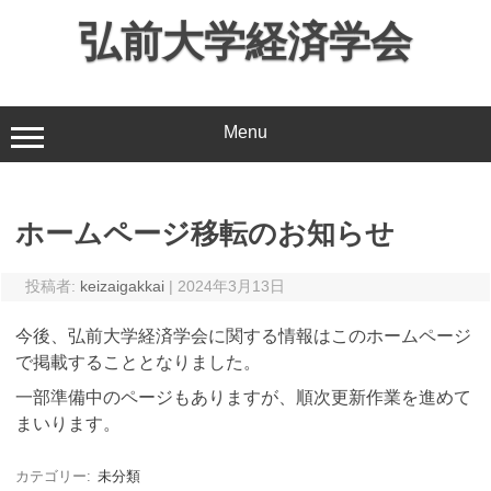
コ
弘前大学経済学会
ン
テ
ン
ツ
Menu
へ
ス
キ
ッ
ホームページ移転のお知らせ
プ
投稿者:
keizaigakkai
|
2024年3月13日
今後、弘前大学経済学会に関する情報はこのホームページ
で掲載することとなりました。
一部準備中のページもありますが、順次更新作業を進めて
まいります。
カテゴリー:
未分類