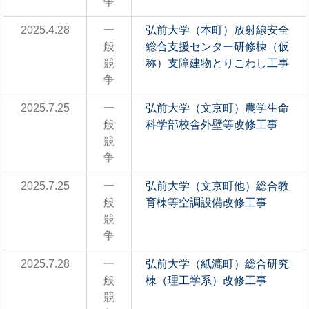
争
2025.4.28
一
弘前大学（本町）放射線安全
般
総合支援センター研修棟（仮
競
称）支障建物とりこわし工事
争
2025.7.25
一
弘前大学（文京町）農学生命
般
科学部校舎外壁等改修工事
競
争
2025.7.25
一
弘前大学（文京町他）総合教
般
育棟等空調設備改修工事
競
争
2025.7.28
一
弘前大学（紙漉町）総合研究
般
棟（理工学系）改修工事
競