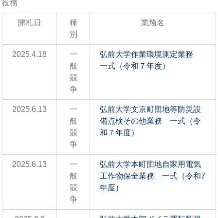
役務
開札日
種
業務名
別
2025.4.18
一
弘前大学作業環境測定業務
般
一式（令和７年度）
競
争
2025.6.13
一
弘前大学文京町団地等防災設
般
備点検その他業務 一式（令
競
和７年度）
争
2025.6.13
一
弘前大学本町団地自家用電気
般
工作物保全業務 一式（令和7
競
年度）
争