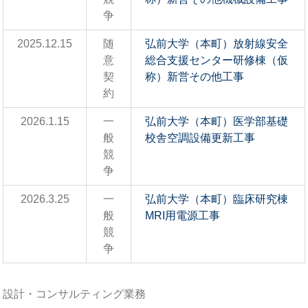
争
2025.12.15
随
弘前大学（本町）放射線安全
意
総合支援センター研修棟（仮
契
称）新営その他工事
約
2026.1.15
一
弘前大学（本町）医学部基礎
般
校舎空調設備更新工事
競
争
2026.3.25
一
弘前大学（本町）臨床研究棟
般
MRI用電源工事
競
争
設計・コンサルティング業務