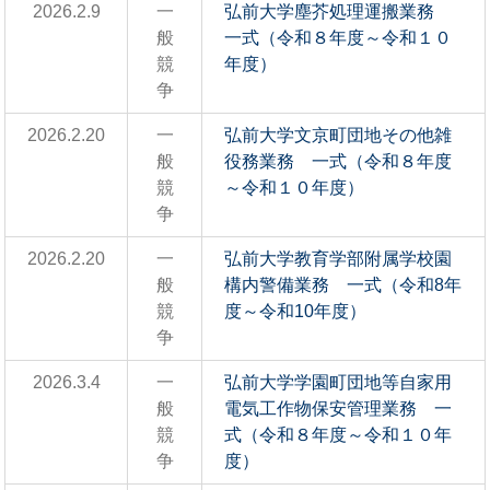
2026.2.9
一
弘前大学塵芥処理運搬業務
般
一式（令和８年度～令和１０
競
年度）
争
2026.2.20
一
弘前大学文京町団地その他雑
般
役務業務 一式（令和８年度
競
～令和１０年度）
争
2026.2.20
一
弘前大学教育学部附属学校園
般
構内警備業務 一式（令和8年
競
度～令和10年度）
争
2026.3.4
一
弘前大学学園町団地等自家用
般
電気工作物保安管理業務 一
競
式（令和８年度～令和１０年
争
度）