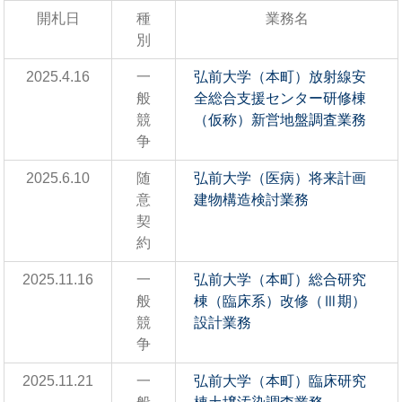
開札日
種
業務名
別
2025.4.16
一
弘前大学（本町）放射線安
般
全総合支援センター研修棟
競
（仮称）新営地盤調査業務
争
2025.6.10
随
弘前大学（医病）将来計画
意
建物構造検討業務
契
約
2025.11.16
一
弘前大学（本町）総合研究
般
棟（臨床系）改修（Ⅲ期）
競
設計業務
争
2025.11.21
一
弘前大学（本町）臨床研究