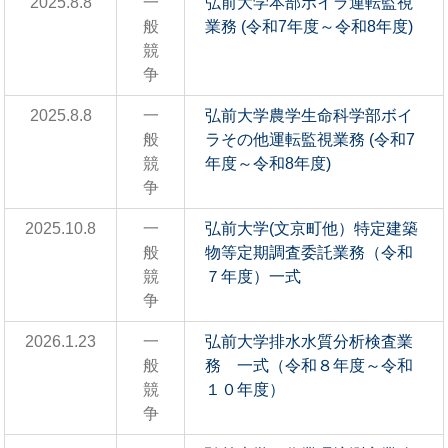
2025.8.8
一
弘前大学本部ボイラ運転監視
般
業務 (令和7年度～令和8年度)
競
争
2025.8.8
一
弘前大学農学生命科学部ボイ
般
ラその他運転監視業務 (令和7
競
年度～令和8年度)
争
2025.10.8
一
弘前大学(文京町他）特定建築
般
物等定期調査委託業務（令和
競
７年度）一式
争
2026.1.23
一
弘前大学排水水質分析検査業
般
務 一式（令和８年度～令和
競
１０年度）
争