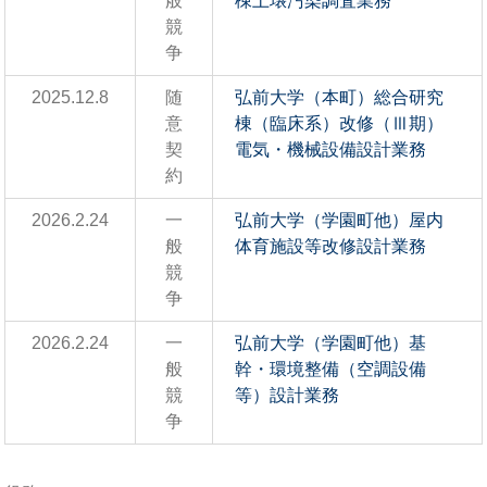
般
棟土壌汚染調査業務
競
争
2025.12.8
随
弘前大学（本町）総合研究
意
棟（臨床系）改修（Ⅲ期）
契
電気・機械設備設計業務
約
2026.2.24
一
弘前大学（学園町他）屋内
般
体育施設等改修設計業務
競
争
2026.2.24
一
弘前大学（学園町他）基
般
幹・環境整備（空調設備
競
等）設計業務
争