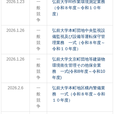
2026.1.23
一
弘前大学RI作業環境測定業務
般
（令和８年度～令和１０年
競
度）
争
2026.1.26
一
弘前大学本町団地中央監視設
般
備監視及び設備等運転保守管
競
理業務 一式（令和８年度～
争
令和１０年度）
2026.1.26
一
弘前大学文京町団地等建築物
般
環境衛生管理その他保全業
競
務 一式(令和8年度～令和10
争
年度)
2026.2.6
一
弘前大学本町地区構内警備業
般
務 一式（令和８年度～令和
競
１０年度）
争