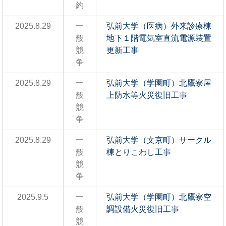
約
2025.8.29
一
弘前大学（医病）外来診療棟
般
地下１階電気室直流電源装置
競
更新工事
争
2025.8.29
一
弘前大学（学園町）北鷹寮屋
般
上防水等火災復旧工事
競
争
2025.8.29
一
弘前大学（文京町）サークル
般
棟とりこわし工事
競
争
2025.9.5
一
弘前大学（学園町）北鷹寮空
般
調設備火災復旧工事
競