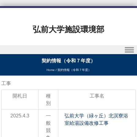
弘前大学施設環境部
Skip to content
契約情報（令和７年度）
Home
/
契約情報（令和７年度）
工事
開札日
種
工事名
別
2025.4.3
一
弘前大学（緑ヶ丘）北溟寮浴
般
室給湯設備改修工事
競