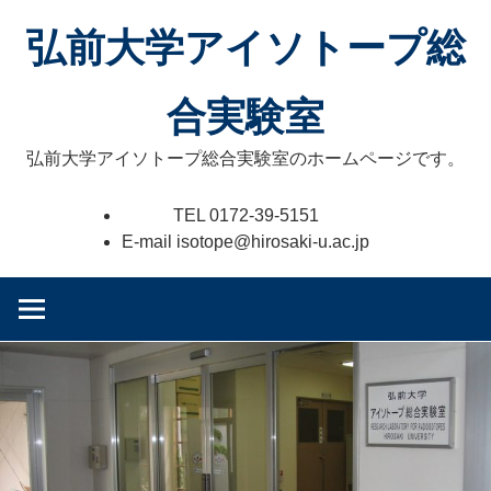
コ
弘前大学アイソトープ総
ン
テ
ン
合実験室
ツ
へ
弘前大学アイソトープ総合実験室のホームページです。
ス
キ
TEL 0172-39-5151
ッ
E-mail isotope@hirosaki-u.ac.jp
プ