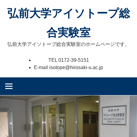
コ
弘前大学アイソトープ総
ン
テ
ン
合実験室
ツ
へ
弘前大学アイソトープ総合実験室のホームページです。
ス
キ
TEL 0172-39-5151
ッ
E-mail isotope@hirosaki-u.ac.jp
プ